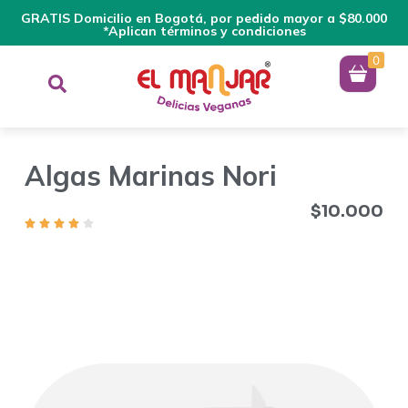
GRATIS Domicilio en Bogotá, por pedido mayor a $80.000
*Aplican términos y condiciones
0
Algas Marinas Nori
$
10.000
Este alimento de alto contenido de nutrientes se usa para
hacer sushi, pero es muy versátil: se puede triturar como
condimento sobre sopas, arroz o ensaladas, e incorporar a
guisos