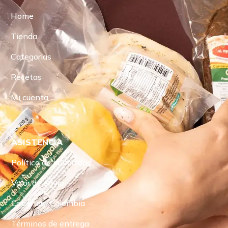
Home
Tienda
Categorias
Recetas
Mi cuenta
ASISTENCIA
Política de privacidad
Valor de envío
Cobertura Colombia
Términos de entrega