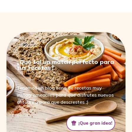
¿Qué tal un match perfecto para
tus recetas?
Tenemos un blog lleno de recetas muy
instagrameables para que disfrutes nuevos
antojos o para que descrestes ;)
¡Que gran idea!
¡Que gran idea!