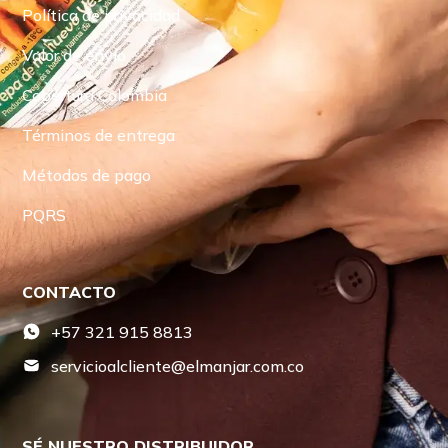
Política de privacidad
Valor de envío
Cobertura Colombia
Términos de entrega
Métodos de pago
PQRS
CONTACTO
+57 321 915 8813
servicioalcliente@elmanjar.com.co
SÉ NUESTRO DISTRIBUIDOR