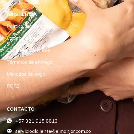
ASISTENCIA
Política de privacidad
Valor de envío
Cobertura Colombia
Términos de entrega
Métodos de pago
PQRS
CONTACTO
+57 321 915 8813
servicioalcliente@elmanjar.com.co