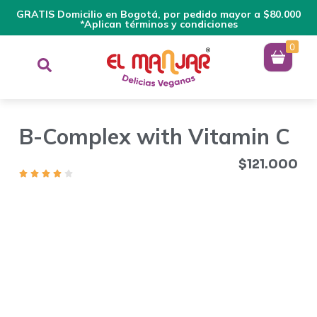
GRATIS Domicilio en Bogotá, por pedido mayor a $80.000
*Aplican términos y condiciones
0
B-Complex with Vitamin C
$
121.000
INDICACIONES DE CONSUMO
Como suplemento dietario
para adultos, una (1) cápsula por día, preferiblemente con las
comidas.
CONTRAINDICACIONES/ INTERACCIONES
-No consumir en
estado de embarazo y lactancia. -Manténgase fuera del
alcance de los niños.