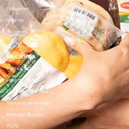
Categorias
Recetas
Mi cuenta
ASISTENCIA
Política de privacidad
Valor de envío
Cobertura Colombia
Términos de entrega
Métodos de pago
PQRS