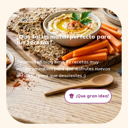
¿Qué tal un match perfecto para
tus recetas?
Tenemos un blog lleno de recetas muy
instagrameables para que disfrutes nuevos
antojos o para que descrestes ;)
¡Que gran idea!
¡Que gran idea!