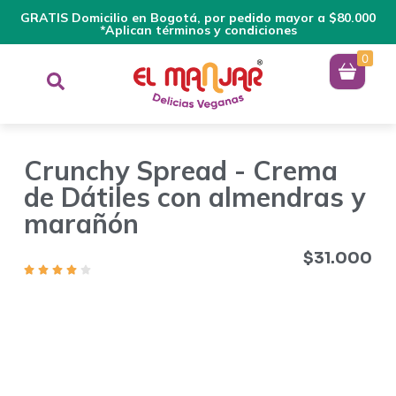
GRATIS Domicilio en Bogotá, por pedido mayor a $80.000
*Aplican términos y condiciones
0
Crunchy Spread - Crema
de Dátiles con almendras y
marañón
$
31.000
Spreads de marañón, almendras endulzados con trocitos de
dátiles. Cuando el dulce es real: sin azúcar añadida ni
endulzantes, el paladar no se satura… y el placer dura más.
Por eso creamos un spread 100% natural, sin azúcar añadida
ni aceites. Solo sabor real. Hecho con marañones,