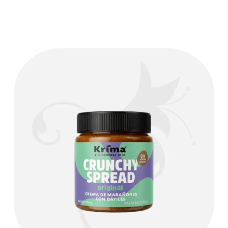
almendras, dátiles enteros (¡con toda su fibra!) y un toque de
sal marina. Sin endulzantes, sin aceites, sin ingredientes
raros.