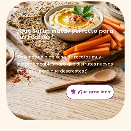
¿Qué tal un match perfecto para
tus recetas?
Tenemos un blog lleno de recetas muy
instagrameables para que disfrutes nuevos
antojos o para que descrestes ;)
¡Que gran idea!
¡Que gran idea!