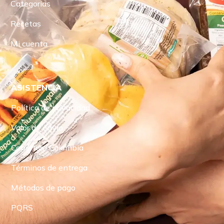
Categorias
Recetas
Mi cuenta
ASISTENCIA
Política de privacidad
Valor de envío
Cobertura Colombia
Términos de entrega
Métodos de pago
PQRS