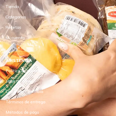
Tienda
Categorias
Recetas
Mi cuenta
ASISTENCIA
Política de privacidad
Valor de envío
Cobertura Colombia
Términos de entrega
Métodos de pago