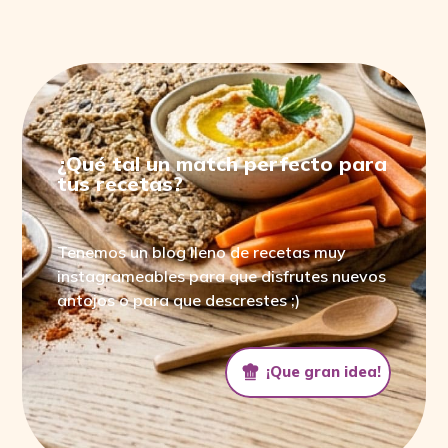
¿Qué tal un match perfecto para
tus recetas?
Tenemos un blog lleno de recetas muy
instagrameables para que disfrutes nuevos
antojos o para que descrestes ;)
¡Que gran idea!
¡Que gran idea!