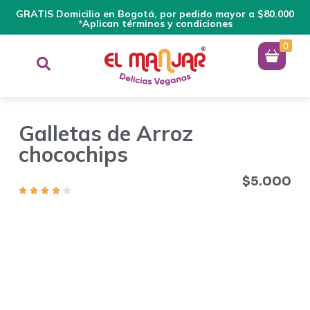
GRATIS Domicilio en Bogotá, por pedido mayor a $80.000
*Aplican términos y condiciones
0
Galletas de Arroz
chocochips
$
5.000
Las Galletas Veganas sin Gluten, están horneadas, son muy
nutritivas, por su bajo bajo contenido calórico. El arroz, que es
su ingrediente principal, aporta energía y vitalidad al
organismo. Son crocanticas, suaves y deliciosas. Aptas pare
veganos, diabéticos, personas con intolerancia al gluten y
fitness. Disfrútalas en cualquier momento del día, puedes