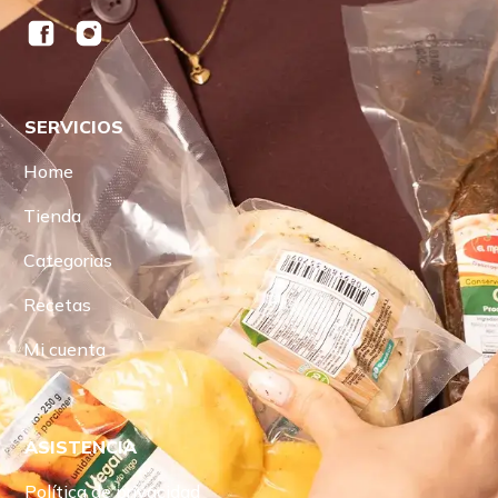
SERVICIOS
Home
Tienda
Categorias
Recetas
Mi cuenta
ASISTENCIA
Política de privacidad