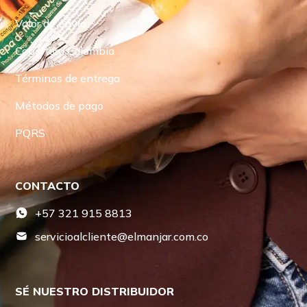
Valor de envío
Cobertura Colombia
Términos de entrega
Métodos de pago
PQRS
CONTACTO
+57 321 915 8813
servicioalcliente@elmanjar.com.co
SÉ NUESTRO DISTRIBUIDOR