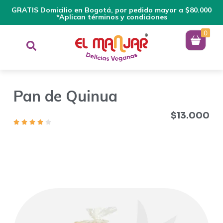
GRATIS Domicilio en Bogotá, por pedido mayor a $80.000
*Aplican términos y condiciones
0
Pan de Quinua
$
13.000
Es libre de gluten. Es compacto y suave, su sabor y textura es
un verdadero deleite para el paladar. Totalmente nutritivo,
natural y delicioso.