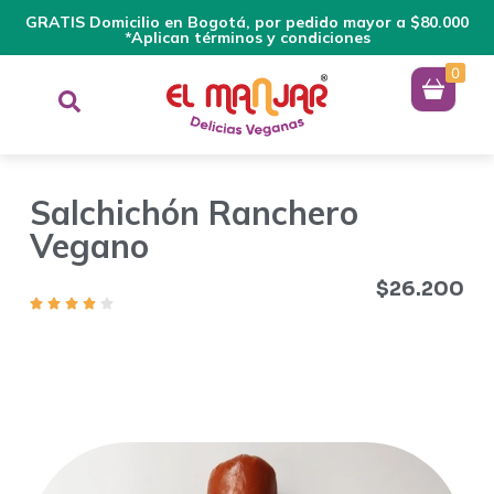
GRATIS Domicilio en Bogotá, por pedido mayor a $80.000
*Aplican términos y condiciones
0
Salchichón Ranchero
Vegano
$
26.200
Deliciosa proteína a base de soya, libre de gluten, sabor
ranchero