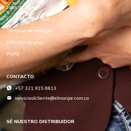
Valor de envío
Cobertura Colombia
Términos de entrega
Métodos de pago
PQRS
CONTACTO
+57 321 915 8813
servicioalcliente@elmanjar.com.co
SÉ NUESTRO DISTRIBUIDOR