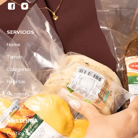
SERVICIOS
Home
Tienda
Categorias
Recetas
Mi cuenta
ASISTENCIA
Política de privacidad