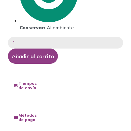
Conservar:
Al ambiente
Salsa
de
Tomate
Tradicional
Añadir al carrito
cantidad
Tiempos
de envío
Métodos
de pago