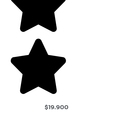
$
19.900
Esta Salsa de Tomate Ketchup de tomate orgánico, tiene el
rico y auténtico sabor del tomate. Para que puedas disfrutar
tus papas fritas y hamburguesas que más te gustan con el