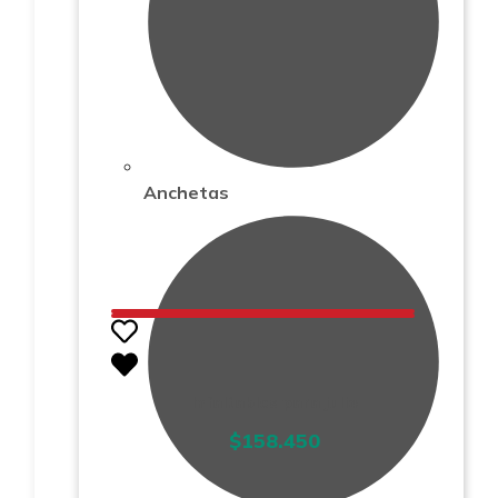
Anchetas
Infaltables para julio
$
158.450